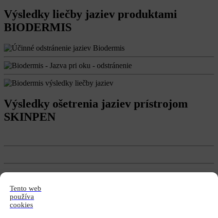
Výsledky liečby jaziev produktami
BIODERMIS
Výsledky ošetrenia jaziev prístrojom
SKINPEN
Tento web
používa
cookies