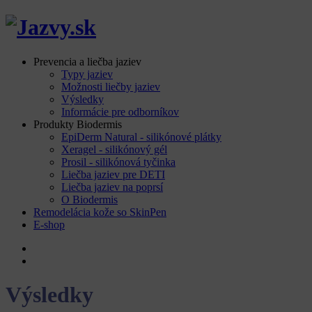
Prevencia a liečba jaziev
Typy jaziev
Možnosti liečby jaziev
Výsledky
Informácie pre odborníkov
Produkty Biodermis
EpiDerm Natural - silikónové plátky
Xeragel - silikónový gél
Prosil - silikónová tyčinka
Liečba jaziev pre DETI
Liečba jaziev na poprsí
O Biodermis
Remodelácia kože so SkinPen
E-shop
Výsledky