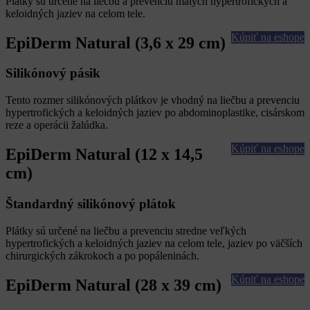
Plátky sú určené na liečbu a prevenciu malých hypertrofických a
keloidných jaziev na celom tele.
Kúpiť na eshope
EpiDerm Natural (3,6 x 29 cm)
Silikónový pásik
Tento rozmer silikónových plátkov je vhodný na liečbu a prevenciu
hypertrofických a keloidných jaziev po abdominoplastike, cisárskom
reze a operácii žalúdka.
Kúpiť na eshope
EpiDerm Natural (12 x 14,5
cm)
Štandardný silikónový plátok
Plátky sú určené na liečbu a prevenciu stredne veľkých
hypertrofických a keloidných jaziev na celom tele, jaziev po väčších
chirurgických zákrokoch a po popáleninách.
Kúpiť na eshope
EpiDerm Natural (28 x 39 cm)