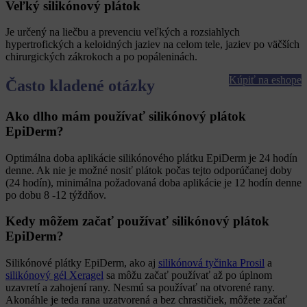
Veľký silikónový plátok
Je určený na liečbu a prevenciu veľkých a rozsiahlych
hypertrofických a keloidných jaziev na celom tele, jaziev po väčších
chirurgických zákrokoch a po popáleninách.
Kúpiť na eshope
Často kladené otázky
Ako dlho mám používať silikónový plátok
EpiDerm?
Optimálna doba aplikácie silikónového plátku EpiDerm je 24 hodín
denne. Ak nie je možné nosiť plátok počas tejto odporúčanej doby
(24 hodín), minimálna požadovaná doba aplikácie je 12 hodín denne
po dobu 8 -12 týždňov.
Kedy môžem začať používať silikónový plátok
EpiDerm?
Silikónové plátky EpiDerm, ako aj
silikónová tyčinka Prosil
a
silikónový gél Xeragel
sa môžu začať používať až po úplnom
uzavretí a zahojení rany. Nesmú sa používať na otvorené rany.
Akonáhle je teda rana uzatvorená a bez chrastičiek, môžete začať