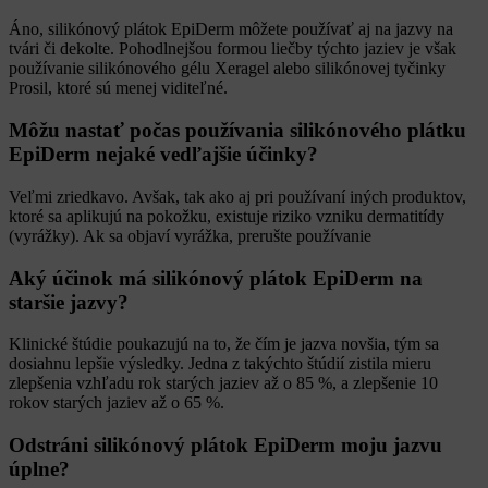
Áno, silikónový plátok EpiDerm môžete používať aj na jazvy na
tvári či dekolte. Pohodlnejšou formou liečby týchto jaziev je však
používanie silikónového gélu Xeragel alebo silikónovej tyčinky
Prosil, ktoré sú menej viditeľné.
Môžu nastať počas používania silikónového plátku
EpiDerm nejaké vedľajšie účinky?
Veľmi zriedkavo. Avšak, tak ako aj pri používaní iných produktov,
ktoré sa aplikujú na pokožku, existuje riziko vzniku dermatitídy
(vyrážky). Ak sa objaví vyrážka, prerušte používanie
Aký účinok má silikónový plátok EpiDerm na
staršie jazvy?
Klinické štúdie poukazujú na to, že čím je jazva novšia, tým sa
dosiahnu lepšie výsledky. Jedna z takýchto štúdií zistila mieru
zlepšenia vzhľadu rok starých jaziev až o 85 %, a zlepšenie 10
rokov starých jaziev až o 65 %.
Odstráni silikónový plátok EpiDerm moju jazvu
úplne?