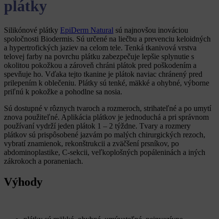
plátky
Silikónové plátky
EpiDerm Natural
sú najnovšou inováciou
spoločnosti Biodermis. Sú určené na liečbu a prevenciu keloidných
a hypertrofických jaziev na celom tele. Tenká tkanivová vrstva
telovej farby na povrchu plátku zabezpečuje lepšie splynutie s
okolitou pokožkou a zároveň chráni plátok pred poškodením a
spevňuje ho. Vďaka tejto tkanine je plátok naviac chránený pred
prilepením k oblečeniu. Plátky sú tenké, mäkké a ohybné, výborne
priľnú k pokožke a pohodlne sa nosia.
Sú dostupné v rôznych tvaroch a rozmeroch, strihateľné a po umytí
znova použiteľné. Aplikácia plátkov je jednoduchá a pri správnom
používaní vydrží jeden plátok 1 – 2 týždne. Tvary a rozmery
plátkov sú prispôsobené jazvám po malých chirurgických rezoch,
vybratí znamienok, rekonštrukcii a zväčšení prsníkov, po
abdominoplastike, C-sekcii, veľkoplošných popáleninách a iných
zákrokoch a poraneniach.
Výhody