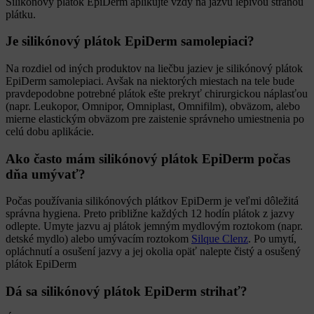
Silikónový plátok EpiDerm aplikujte vždy na jazvu lepivou stranou
plátku.
Je silikónový plátok EpiDerm samolepiaci?
Na rozdiel od iných produktov na liečbu jaziev je silikónový plátok
EpiDerm samolepiaci. Avšak na niektorých miestach na tele bude
pravdepodobne potrebné plátok ešte prekryť chirurgickou náplasťou
(napr. Leukopor, Omnipor, Omniplast, Omnifilm), obväzom, alebo
mierne elastickým obväzom pre zaistenie správneho umiestnenia po
celú dobu aplikácie.
Ako často mám silikónový plátok EpiDerm počas
dňa umývať?
Počas používania silikónových plátkov EpiDerm je veľmi dôležitá
správna hygiena. Preto približne každých 12 hodín plátok z jazvy
odlepte. Umyte jazvu aj plátok jemným mydlovým roztokom (napr.
detské mydlo) alebo umývacím roztokom
Silque Clenz
. Po umytí,
opláchnutí a osušení jazvy a jej okolia opäť nalepte čistý a osušený
plátok EpiDerm
Dá sa silikónový plátok EpiDerm strihať?