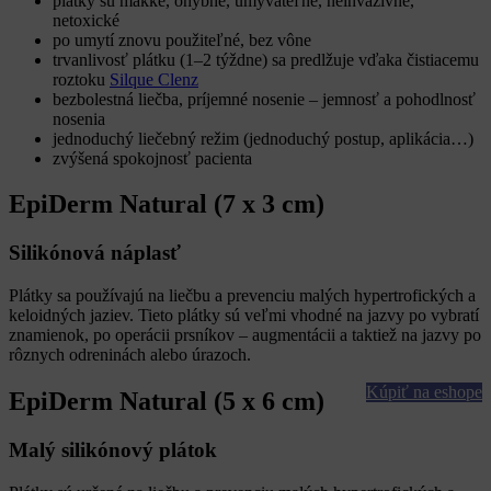
plátky sú mäkké, ohybné, umývateľné, neinvazívne,
netoxické
po umytí znovu použiteľné, bez vône
trvanlivosť plátku (1–2 týždne) sa predlžuje vďaka čistiacemu
roztoku
Silque Clenz
bezbolestná liečba, príjemné nosenie – jemnosť a pohodlnosť
nosenia
jednoduchý liečebný režim (jednoduchý postup, aplikácia…)
zvýšená spokojnosť pacienta
EpiDerm Natural (7 x 3 cm)
Silikónová náplasť
Plátky sa používajú na liečbu a prevenciu malých hypertrofických a
keloidných jaziev. Tieto plátky sú veľmi vhodné na jazvy po vybratí
znamienok, po operácii prsníkov – augmentácii a taktiež na jazvy po
rôznych odreninách alebo úrazoch.
Kúpiť na eshope
EpiDerm Natural (5 x 6 cm)
Malý silikónový plátok