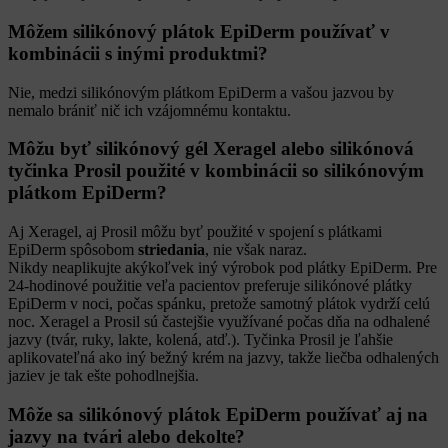
Môžem silikónový plátok EpiDerm používať v
kombinácii s inými produktmi?
Nie, medzi silikónovým plátkom EpiDerm a vašou jazvou by
nemalo brániť nič ich vzájomnému kontaktu.
Môžu byť silikónový gél Xeragel alebo silikónová
tyčinka Prosil použité v kombinácii so silikónovým
plátkom EpiDerm?
Aj Xeragel, aj Prosil môžu byť použité v spojení s plátkami
EpiDerm spôsobom
striedania
, nie však naraz.
Nikdy neaplikujte akýkoľvek iný výrobok pod plátky EpiDerm. Pre
24-hodinové použitie veľa pacientov preferuje silikónové plátky
EpiDerm v noci, počas spánku, pretože samotný plátok vydrží celú
noc. Xeragel a Prosil sú častejšie využívané počas dňa na odhalené
jazvy (tvár, ruky, lakte, kolená, atď.). Tyčinka Prosil je ľahšie
aplikovateľná ako iný bežný krém na jazvy, takže liečba odhalených
jaziev je tak ešte pohodlnejšia.
Môže sa silikónový plátok EpiDerm používať aj na
jazvy na tvári alebo dekolte?