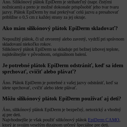
Áno. Silikónový plátok EpiDerm je strihateľný (napr. čistými
nožnicami) a preto je možné dokonale prispôsobiť jeho tvar tvaru
jazvy. Plátok EpiDerm by mal prekrývať celú jazvu a presahovať
približne o 0,5 cm z každej strany za jej okraje.
Ako mám silikónový plátok EpiDerm skladovať?
Nepoužitý plátok, či už otvorený alebo zavretý, vydrží pri správnom
skladovaní niekoľko rokov.
Silikónový plátok EpiDerm sa skladuje pri bežnej izbovej teplote,
najideálnejšie v pôvodnom, originálnom balení.
Je potrebné plátok EpiDerm odstrániť, keď sa idem
sprchovať, cvičiť alebo plávať?
Áno. Plátok EpiDerm je potrebné z vašej jazvy odstrániť, keď sa
idete sprchovať, cvičiť alebo idete plávať.
Môžu silikónový plátok EpiDerm používať aj deti?
Áno, silikónový plátok EpiDerm je bezpečný, netoxický a vhodný
aj pre deti.
Najvhodnejšie je však použiť silikónový plátok
EpiDerm CAMO
,
ktorý je svojim veselým dizajnom určený špeciálne pre deti.