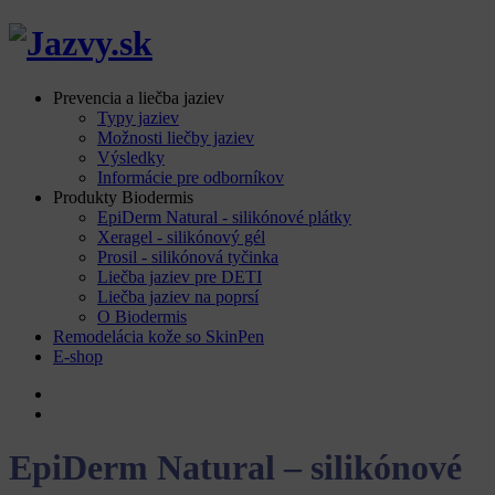
Prevencia a liečba jaziev
Typy jaziev
Možnosti liečby jaziev
Výsledky
Informácie pre odborníkov
Produkty Biodermis
EpiDerm Natural - silikónové plátky
Xeragel - silikónový gél
Prosil - silikónová tyčinka
Liečba jaziev pre DETI
Liečba jaziev na poprsí
O Biodermis
Remodelácia kože so SkinPen
E-shop
EpiDerm Natural – silikónové