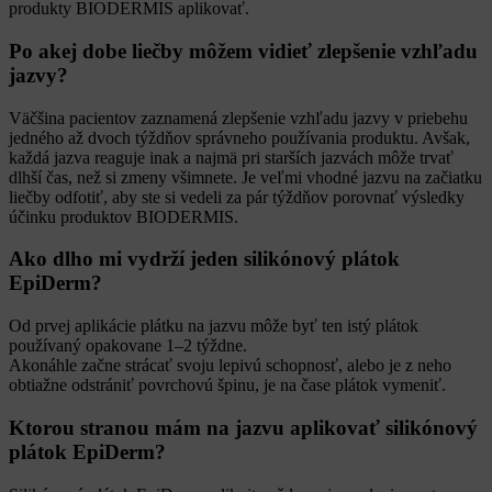
produkty BIODERMIS aplikovať.
Po akej dobe liečby môžem vidieť zlepšenie vzhľadu
jazvy?
Väčšina pacientov zaznamená zlepšenie vzhľadu jazvy v priebehu
jedného až dvoch týždňov správneho používania produktu. Avšak,
každá jazva reaguje inak a najmä pri starších jazvách môže trvať
dlhší čas, než si zmeny všimnete. Je veľmi vhodné jazvu na začiatku
liečby odfotiť, aby ste si vedeli za pár týždňov porovnať výsledky
účinku produktov BIODERMIS.
Ako dlho mi vydrží jeden silikónový plátok
EpiDerm?
Od prvej aplikácie plátku na jazvu môže byť ten istý plátok
používaný opakovane 1–2 týždne.
Akonáhle začne strácať svoju lepivú schopnosť, alebo je z neho
obtiažne odstrániť povrchovú špinu, je na čase plátok vymeniť.
Ktorou stranou mám na jazvu aplikovať silikónový
plátok EpiDerm?