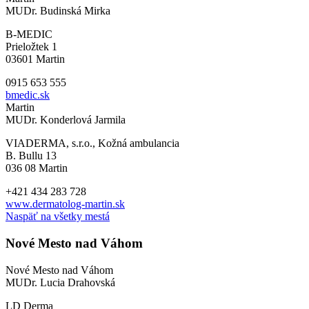
MUDr. Budinská Mirka
B-MEDIC
Prieložtek 1
03601 Martin
0915 653 555
bmedic.sk
Martin
MUDr. Konderlová Jarmila
VIADERMA, s.r.o., Kožná ambulancia
B. Bullu 13
036 08 Martin
+421 434 283 728
www.dermatolog-martin.sk
Naspäť na všetky mestá
Nové Mesto nad Váhom
Nové Mesto nad Váhom
MUDr. Lucia Drahovská
LD Derma