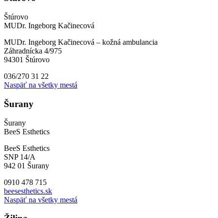
Štúrovo
MUDr. Ingeborg Kačinecová
MUDr. Ingeborg Kačinecová – kožná ambulancia
Záhradnícka 4/975
94301 Štúrovo
036/270 31 22
Naspäť na všetky mestá
Šurany
Šurany
BeeS Esthetics
BeeS Esthetics
SNP 14/A
942 01 Šurany
0910 478 715
beesesthetics.sk
Naspäť na všetky mestá