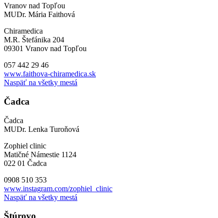
Vranov nad Topľou
MUDr. Mária Faithová
Chiramedica
M.R. Štefánika 204
09301 Vranov nad Topľou
057 442 29 46
www.faithova-chiramedica.sk
Naspäť na všetky mestá
Čadca
Čadca
MUDr. Lenka Turoňová
Zophiel clinic
Matičné Námestie 1124
022 01 Čadca
0908 510 353
www.instagram.com/zophiel_clinic
Naspäť na všetky mestá
Štúrovo