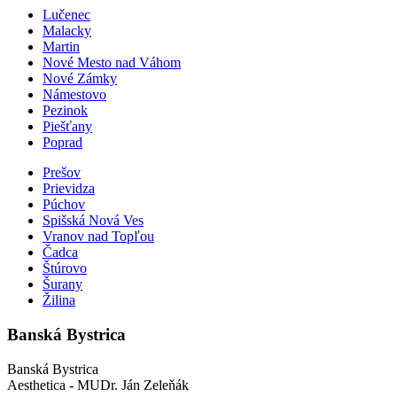
Lučenec
Malacky
Martin
Nové Mesto nad Váhom
Nové Zámky
Námestovo
Pezinok
Piešťany
Poprad
Prešov
Prievidza
Púchov
Spišská Nová Ves
Vranov nad Topľou
Čadca
Štúrovo
Šurany
Žilina
Banská Bystrica
Banská Bystrica
Aesthetica - MUDr. Ján Zeleňák