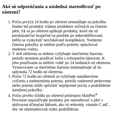
Aké sú odporúčania a následná starostlivosť po
ošetrení?
Počas prvých 24 hodín po ošetrení nenanášajte na pokožku
žiadne iné produkty vrátane produktov určených na čistenie
pleti. Ak sa po ošetrení aplikujú produkty, ktoré nie sú
preukázateľne bezpečné na použitie po mikroihličkovaní,
môžu sa vyskytnúť neočakávané komplikácie. Namiesto
čistenia pokožky ju môžete podľa potreby oplachovať
studenou vodou.
V deň ošetrenia sa striktne vyhýbajte slnečnému žiareniu,
pretože nesmiete používať krém s ochranným faktorom. K
jeho používaniu sa môžete vrátiť po 24 hodinách od ošetrenia.
Vystavovanie sa slnečnému žiareniu minimalizujte až do
uplynutia 72 hodín od ošetrenia.
Počas 72 hodín po ošetrení sa vyhýbajte namáhavému
cvičeniu a nadmernému poteniu, pretože nadmerné prekrvenie
alebo potenie môže spôsobiť nepríjemné pocity a podráždenie
narušenej pokožky.
®
Počas prvého týždňa po ošetrení prístrojom SkinPen
Precision nepoužívajte produkty pre starostlivosť o pleť s
aktívnymi účinnými látkami, ako sú retinoidy, vitamín C atď.,
aby ste minimalizovali riziko podráždenia.