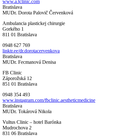
www.a3clinic.com
Bratislava
MUDr. Dorota Palovič Červenková
Ambulancia plastickej chirurgie
Gorkého 1
811 01 Bratislava
0948 627 769
linktr.ee/dr.dorotacervenkova
Bratislava
MUDr. Fecmanová Denisa
FB Clinic
Záporožská 12
851 01 Bratislava
0948 354 493
www.instagram.com/fbclinic.aestheticmedicine
Bratislava
MUDr. Tokárová Nikola
Vultus Clinic – hotel Barónka
Mudrochova 2
831 06 Bratislava