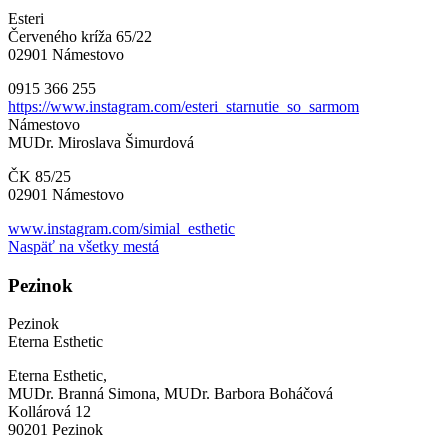
Esteri
Červeného kríža 65/22
02901 Námestovo
0915 366 255
https://www.instagram.com/esteri_starnutie_so_sarmom
Námestovo
MUDr. Miroslava Šimurdová
ČK 85/25
02901 Námestovo
www.instagram.com/simial_esthetic
Naspäť na všetky mestá
Pezinok
Pezinok
Eterna Esthetic
Eterna Esthetic,
MUDr. Branná Simona, MUDr. Barbora Boháčová
Kollárová 12
90201 Pezinok