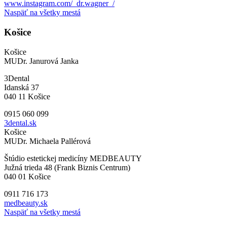
www.instagram.com/_dr.wagner_/
Naspäť na všetky mestá
Košice
Košice
MUDr. Janurová Janka
3Dental
Idanská 37
040 11 Košice
0915 060 099
3dental.sk
Košice
MUDr. Michaela Pallérová
Štúdio estetickej medicíny MEDBEAUTY
Južná trieda 48 (Frank Biznis Centrum)
040 01 Košice
0911 716 173
medbeauty.sk
Naspäť na všetky mestá