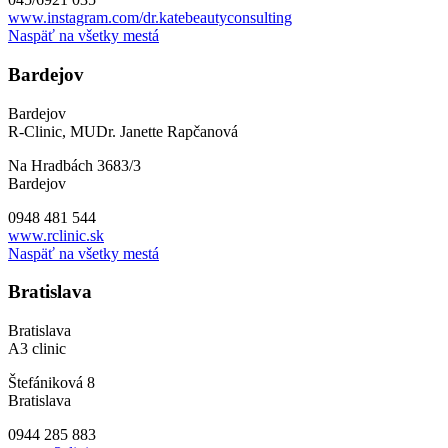
www.instagram.com/dr.katebeautyconsulting
Naspäť na všetky mestá
Bardejov
Bardejov
R-Clinic, MUDr. Janette Rapčanová
Na Hradbách 3683/3
Bardejov
0948 481 544
www.rclinic.sk
Naspäť na všetky mestá
Bratislava
Bratislava
A3 clinic
Štefániková 8
Bratislava
0944 285 883