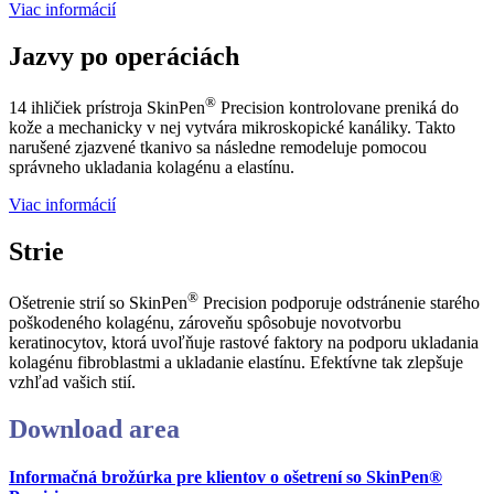
Viac informácií
Jazvy po operáciách
®
14 ihličiek prístroja SkinPen
Precision kontrolovane preniká do
kože a mechanicky v nej vytvára mikroskopické kanáliky. Takto
narušené zjazvené tkanivo sa následne remodeluje pomocou
správneho ukladania kolagénu a elastínu.
Viac informácií
Strie
®
Ošetrenie strií so SkinPen
Precision podporuje odstránenie starého
poškodeného kolagénu, zároveňu spôsobuje novotvorbu
keratinocytov, ktorá uvoľňuje rastové faktory na podporu ukladania
kolagénu fibroblastmi a ukladanie elastínu. Efektívne tak zlepšuje
vzhľad vašich stií.
Download area
Informačná brožúrka pre klientov o ošetrení so SkinPen®