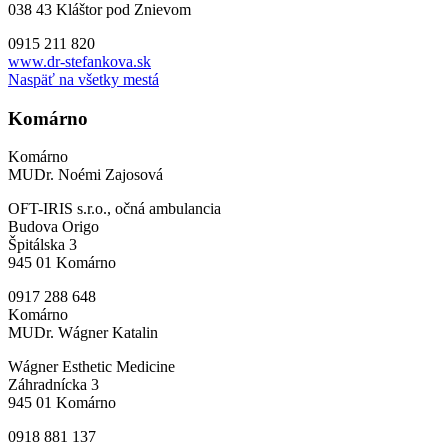
038 43 Kláštor pod Znievom
0915 211 820
www.dr-stefankova.sk
Naspäť na všetky mestá
Komárno
Komárno
MUDr. Noémi Zajosová
OFT-IRIS s.r.o., očná ambulancia
Budova Origo
Špitálska 3
945 01 Komárno
0917 288 648
Komárno
MUDr. Wágner Katalin
Wágner Esthetic Medicine
Záhradnícka 3
945 01 Komárno
0918 881 137