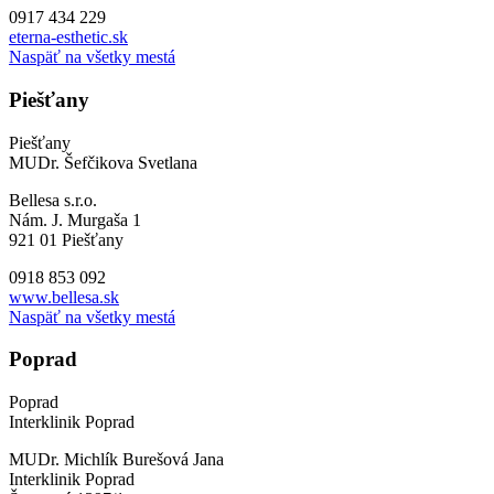
0917 434 229
eterna-esthetic.sk
Naspäť na všetky mestá
Piešťany
Piešťany
MUDr. Šefčikova Svetlana
Bellesa s.r.o.
Nám. J. Murgaša 1
921 01 Piešťany
0918 853 092
www.bellesa.sk
Naspäť na všetky mestá
Poprad
Poprad
Interklinik Poprad
MUDr. Michlík Burešová Jana
Interklinik Poprad