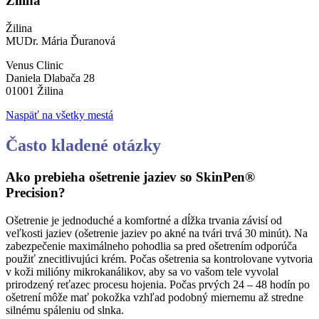
Žilina
Žilina
MUDr. Mária Ďuranová
Venus Clinic
Daniela Dlabača 28
01001 Žilina
Naspäť na všetky mestá
Často kladené otázky
Ako prebieha ošetrenie jaziev so SkinPen®
Precision?
Ošetrenie je jednoduché a komfortné a dĺžka trvania závisí od
veľkosti jaziev (ošetrenie jaziev po akné na tvári trvá 30 minút). Na
zabezpečenie maximálneho pohodlia sa pred ošetrením odporúča
použiť znecitlivujúci krém. Počas ošetrenia sa kontrolovane vytvoria
v koži milióny mikrokanálikov, aby sa vo vašom tele vyvolal
prirodzený reťazec procesu hojenia. Počas prvých 24 – 48 hodín po
ošetrení môže mať pokožka vzhľad podobný miernemu až stredne
silnému spáleniu od slnka.