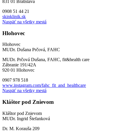
831 01 Bratislava
0908 51 44 21
skinklinik.sk
Naspäť na všetky mestá
Hlohovec
Hlohovec
MUDr. Dušana Prčová, FAHC
MUDr. Prčová Dušana, FAHC, fit&health care
Zábranie 191/42A
920 01 Hlohovec
0907 978 518
www.instagram.com/fahc_fit_and_healthcare
Naspäť na všetky mestá
Kláštor pod Znievom
Kláštor pod Znievom
MUDr. Ingrid Štefanková
Dr. M. Korauša 209