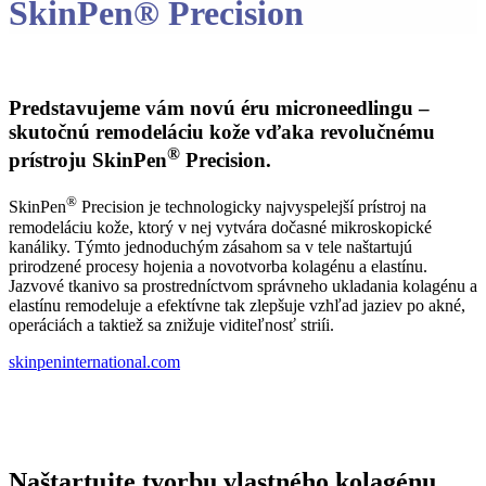
SkinPen® Precision
Predstavujeme vám novú éru microneedlingu –
skutočnú remodeláciu kože vďaka revolučnému
®
prístroju SkinPen
Precision.
®
SkinPen
Precision je technologicky najvyspelejší prístroj na
remodeláciu kože, ktorý v nej vytvára dočasné mikroskopické
kanáliky. Týmto jednoduchým zásahom sa v tele naštartujú
prirodzené procesy hojenia a novotvorba kolagénu a elastínu.
Jazvové tkanivo sa prostredníctvom správneho ukladania kolagénu a
elastínu remodeluje a efektívne tak zlepšuje vzhľad jaziev po akné,
operáciách a taktiež sa znižuje viditeľnosť striíi.
skinpeninternational.com
Naštartujte tvorbu vlastného kolagénu…