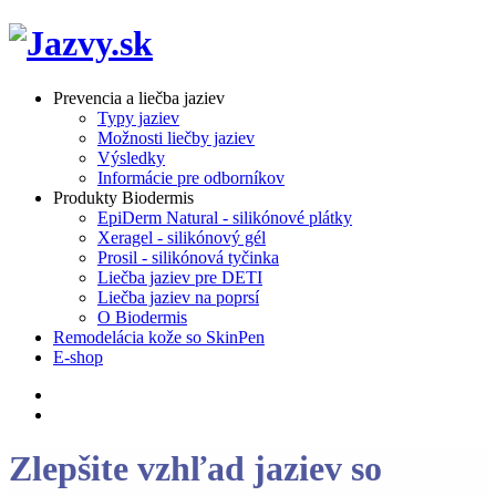
Prevencia a liečba jaziev
Typy jaziev
Možnosti liečby jaziev
Výsledky
Informácie pre odborníkov
Produkty Biodermis
EpiDerm Natural - silikónové plátky
Xeragel - silikónový gél
Prosil - silikónová tyčinka
Liečba jaziev pre DETI
Liečba jaziev na poprsí
O Biodermis
Remodelácia kože so SkinPen
E-shop
Zlepšite vzhľad jaziev so