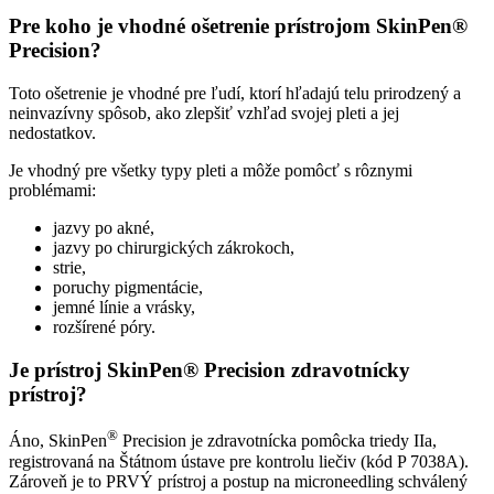
Pre koho je vhodné ošetrenie prístrojom SkinPen®
Precision?
Toto ošetrenie je vhodné pre ľudí, ktorí hľadajú telu prirodzený a
neinvazívny spôsob, ako zlepšiť vzhľad svojej pleti a jej
nedostatkov.
Je vhodný pre všetky typy pleti a môže pomôcť s rôznymi
problémami:
jazvy po akné,
jazvy po chirurgických zákrokoch,
strie,
poruchy pigmentácie,
jemné línie a vrásky,
rozšírené póry.
Je prístroj SkinPen® Precision zdravotnícky
prístroj?
®
Áno, SkinPen
Precision je zdravotnícka pomôcka triedy IIa,
registrovaná na Štátnom ústave pre kontrolu liečiv (kód P 7038A).
Zároveň je to PRVÝ prístroj a postup na microneedling schválený