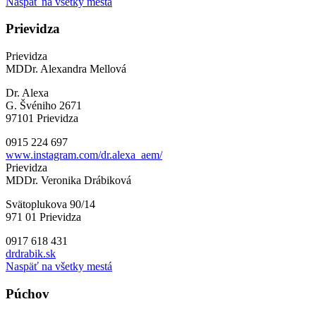
Naspäť na všetky mestá
Prievidza
Prievidza
MDDr. Alexandra Mellová
Dr. Alexa
G. Švéniho 2671
97101 Prievidza
0915 224 697
www.instagram.com/dr.alexa_aem/
Prievidza
MDDr. Veronika Drábiková
Svätoplukova 90/14
971 01 Prievidza
0917 618 431
drdrabik.sk
Naspäť na všetky mestá
Púchov