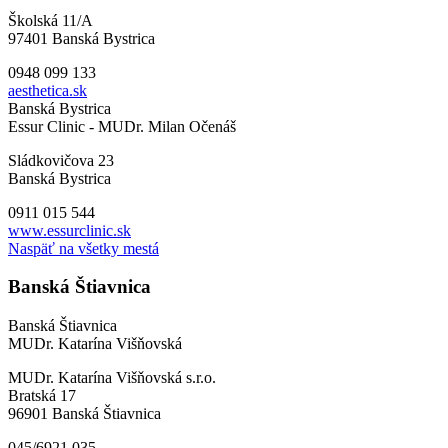
Školská 11/A
97401 Banská Bystrica
0948 099 133
aesthetica.sk
Banská Bystrica
Essur Clinic - MUDr. Milan Očenáš
Sládkovičova 23
Banská Bystrica
0911 015 544
www.essurclinic.sk
Naspäť na všetky mestá
Banská Štiavnica
Banská Štiavnica
MUDr. Katarína Višňovská
MUDr. Katarína Višňovská s.r.o.
Bratská 17
96901 Banská Štiavnica
045/6921 035