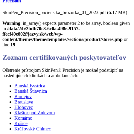
Precision
SkinPen_Precision_pacienstka_brozurka_01_2023.pdf (6.17 MB)
Warning
: in_array() expects parameter 2 to be array, boolean given
in
/data/2/b/2bdb70c8-6c0a-498e-9157-
ffecf40e802f/jazvy.sk/web/wp-
content/themes/theme/templates/sections/product/stores.php
on
line
19
Zoznam certifikovaných poskytovateľov
Ošetrenie prístrojom SkinPen® Precision je možné podstúpiť na
nasledujúcich klinikách a ambulanciách:
Banská Bystrica
Banská Štiavnica
Bardejov
Bratislava
Hlohovec
Kláštor pod Znievom
Komárno
Košice
Kráľovský Chlmec