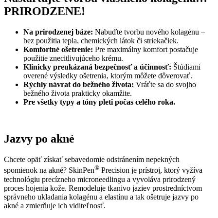
PRIRODZENE!
Na prirodzenej báze:
Nabuďte tvorbu nového kolagénu –
bez použitia tepla, chemických látok či striekačiek.
Komfortné ošetrenie:
Pre maximálny komfort postačuje
použitie znecitlivujúceho krému.
Klinicky preukázaná bezpečnosť a účinnosť:
Štúdiami
overené výsledky ošetrenia, ktorým môžete dôverovať.
Rýchly návrat do bežného života:
Vráťte sa do svojho
bežného života prakticky okamžite.
Pre všetky typy a tóny pleti počas celého roka.
Jazvy po akné
Chcete opäť získať sebavedomie odstránením nepekných
®
spomienok na akné? SkinPen
Precision je prístroj, ktorý vyžíva
technológiu precízneho microneedlingu a vyvoláva prirodzený
proces hojenia kože. Remodeluje tkanivo jaziev prostredníctvom
správneho ukladania kolagénu a elastínu a tak ošetruje jazvy po
akné a zmierňuje ich viditeľnosť.